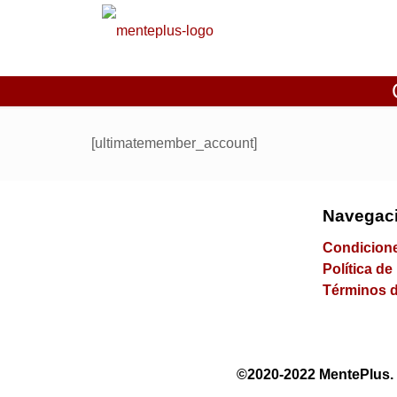
[ultimatemember_account]
Navegac
Condicione
Política de
Términos d
©2020-2022 MentePlus. 