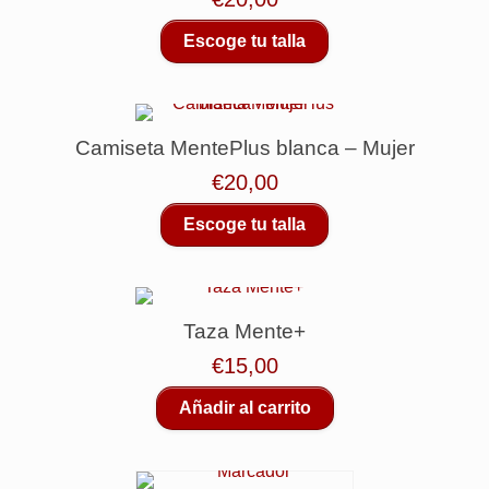
Escoge tu talla
Camiseta MentePlus blanca – Mujer
€
20,00
Escoge tu talla
Taza Mente+
€
15,00
Añadir al carrito