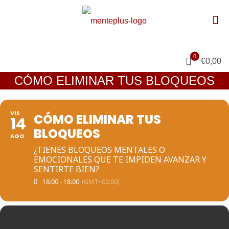
0
€0,00
CÓMO ELIMINAR TUS BLOQUEOS
VIE
CÓMO ELIMINAR TUS
14
BLOQUEOS
AGO
¿TIENES BLOQUEOS MENTALES O
EMOCIONALES QUE TE IMPIDEN AVANZAR Y
SENTIRTE BIEN?
18:00 - 18:00
(GMT+02:00)